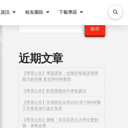
生資訊
校友園區
下載專區
搜尋
搜尋
近期文章
【學系公告】專題講座：從職涯發展談專業
能力的培養 黃皇男特聘教授
【學系公告】歡迎基隆高中來校參訪
【學系公告】本系師生出席2025年TSBME醫
工年會並進行論文發表
【學系公告】榮獲「第五屆雲台大學生雙創
賽」勇奪金獎