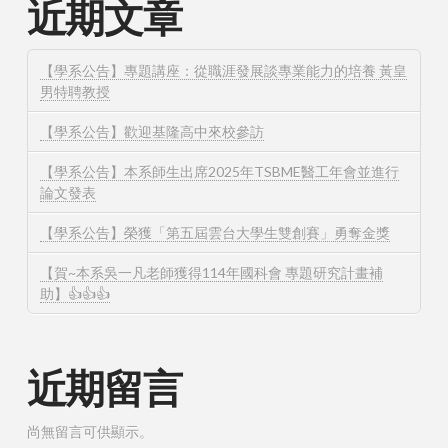
近期文章
【學系公告】專題講座：從職涯發展談專業能力的培養 黃皇
男特聘教授
【學系公告】歡迎基隆高中來校參訪
【學系公告】本系師生出席2025年TSBME醫工年會並進行
論文發表
【學系公告】榮獲「第五屆雲台大學生雙創賽」勇奪金獎
【賀~本系吳一凡老師獲得114年國科會 專題研究計畫補
助】👍👍👍
近期留言
尚無留言可供顯示。